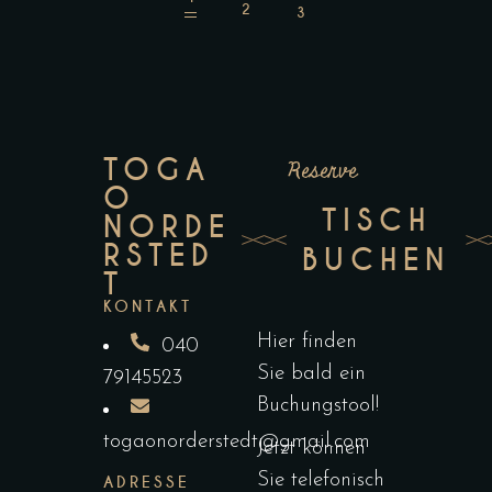
TOGA
Reserve
O
TISCH
NORDE
RSTED
BUCHEN
T
KONTAKT
Hier finden
040
Sie bald ein
79145523
Buchungstool!
togaonorderstedt@gmail.com
Jetzt können
Sie telefonisch
ADRESSE