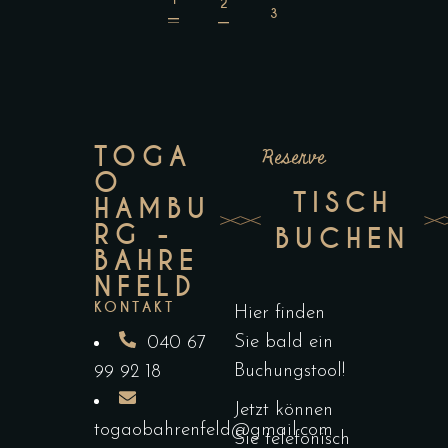
TOGA
Reserve
O
TISCH
HAMBU
RG -
BUCHEN
BAHRE
NFELD
KONTAKT
Hier finden
Sie bald ein
040 67
Buchungstool!
99 92 18
Jetzt können
togaobahrenfeld@gmail.com
Sie telefonisch