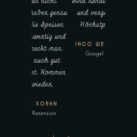
 nicht
Sind rundum zufrieden
schön. W
ber genau
und vergeben daher
jeden 
e Speisen
Höchstpunktzahl!
ko
ertig und
INGO WENZELMANN
MINA
ckt man.
Googel Rezension
Googe
uch gut
t. Kommen
eder.
KOEHN
zension