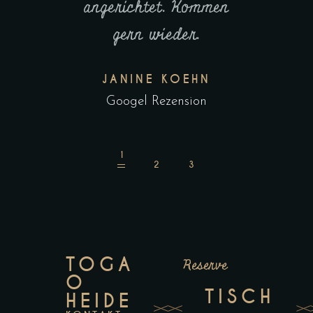
angerichtet. Kommen
gern wieder.
JANINE KOEHN
Googel Rezension
TOGA
Reserve
O
TISCH
HEIDE