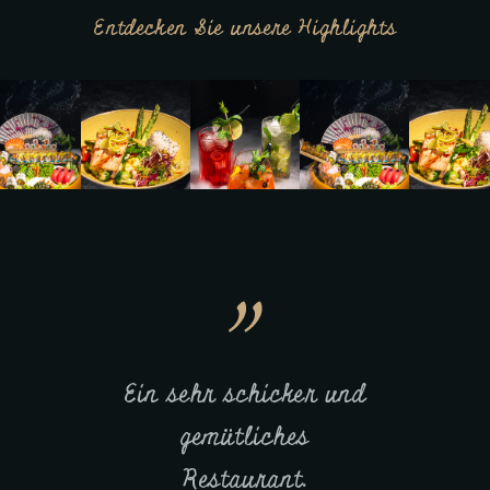
Entdecken Sie unsere Highlights
.
Ein sehr schicker und
Sehr schönes Loka
gemütliches
mit hübscher mit s
r
Restaurant.
ansprechender