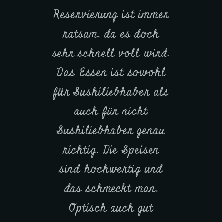
Reservierung ist immer
Inneneinrichtung. 
ratsam, da es doch
netter, aufmerksa
sehr schnell voll wird.
Service. Super Ess
Das Essen ist sowohl
sowohl fürs Auge 
für Sushiliebhaber als
auch für den Gaum
f
auch für nicht
Sind rundum zufri
Sushiliebhaber genau
und vergeben dah
richtig. Die Speisen
Höchstpunktzahl
sind hochwertig und
INGO WENZELMA
das schmeckt man.
Googel Rezension
Optisch auch gut